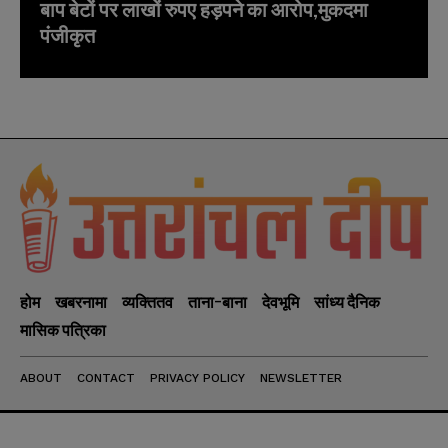
बाप बेटों पर लाखों रुपए हड़पने का आरोप,मुकदमा
पंजीकृत
होम
खबरनामा
व्यक्तितव
ताना-बाना
देवभूमि
सांध्य दैनिक
मासिक पत्रिका
ABOUT
CONTACT
PRIVACY POLICY
NEWSLETTER