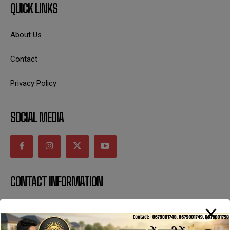
QUICK LINKS
About Us
Contact
Privacy Policy
SOCIAL MEDIA
CONTACT INFORMATION
uttaranchaldeep.news@gmail.com
SUBSCRIBE NOW