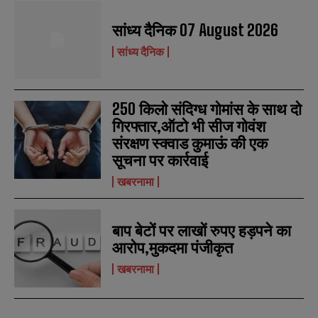
*
*
m
m
a
a
सांध्य दैनिक 07 August 2026
i
i
N
N
सांध्य दैनिक
l
l
u
u
*
*
m
m
b
b
SUBMIT
SUBMIT
e
e
250 किलो संदिग्ध गोमांस के साथ दो
r
r
s
s
गिरफ्तार,ऑटो भी सीज गोवंश
संरक्षण स्क्वाड कुमाऊं की एक
सूचना पर कार्रवाई
खबरनामा
बाप बेटों पर लाखों रुपए हड़पने का
आरोप,मुकदमा पंजीकृत
खबरनामा