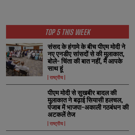
TOP 5 THIS WEEK
संसद के हंगामे के बीच पीएम मोदी ने
नए एनडीए सांसदों से की मुलाकात,
बोले- चिंता की बात नहीं, मैं आपके
साथ हूं
राष्ट्रीय
पीएम मोदी से सुखबीर बादल की
मुलाकात ने बढ़ाई सियासी हलचल,
पंजाब में भाजपा-अकाली गठबंधन की
अटकलें तेज
N
N
a
a
राष्ट्रीय
m
m
e
e
E
E