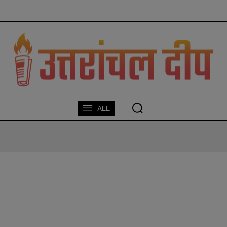
modal-check
ALL