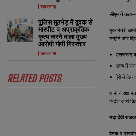
खबरनामा
सीएम ने कहा—
पुलिस मुठभेड़ में युवक से
मारपीट व अप्राकृतिक
मुख्यमंत्री धाम
कृत्य करने वाला मुख्य
उन्होंने जोर द
आरोपी गोपी गिरफ्तार
खबरनामा
उत्तराखंड 
राज्य में से
RELATED POSTS
ऐसे में देह
धामी ने रक्षा
N
N
निर्देश जारी क
a
a
m
m
e
e
E
E
नंदा देवी राजजा
*
*
m
m
a
a
i
i
बैठक में मुख्यमं
N
N