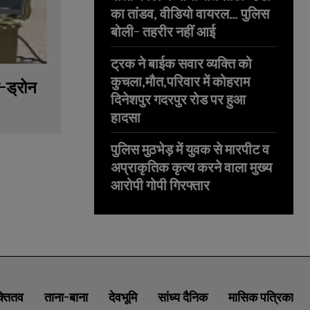
का तांडव, वीडियो वायरल… पुलिस
बोली- तहरीर नहीं आई
ट्रक ने बाईक सवार व्यक्ति को
कुचला,मौत,परिवार में कोहराम
ी-ड्रोन
दिनेशपुर गदरपुर रोड पर हुआ
हादसा
पुलिस मुठभेड़ में युवक से मारपीट व
अप्राकृतिक कृत्य करने वाला मुख्य
आरोपी गोपी गिरफ्तार
क्तितव
ताना-बाना
देवभूमि
सांध्य दैनिक
मासिक पत्रिका