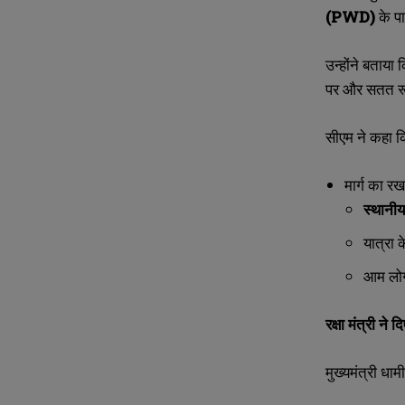
l
l
u
u
(PWD)
के प
*
*
m
m
b
b
e
e
उन्होंने बताया क
r
r
पर और सतत रूप
s
s
सीएम ने कहा 
मार्ग का 
स्थानीय
यात्रा 
आम लोग
रक्षा मंत्री ने
मुख्यमंत्री धाम