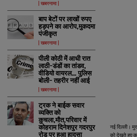
खबरनामा
बाप बेटों पर लाखों रुपए
हड़पने का आरोप,मुकदमा
पंजीकृत
खबरनामा
पीली कोठी में आधी रात
लाठी-डंडों का तांडव,
वीडियो वायरल… पुलिस
बोली- तहरीर नहीं आई
खबरनामा
ट्रक ने बाईक सवार
व्यक्ति को
कुचला,मौत,परिवार में
कोहराम दिनेशपुर गदरपुर
नई दिल्ली। मुख्
रोड पर हुआ हादसा
को देखते हुए कई