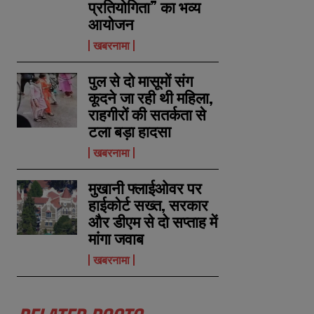
प्रतियोगिता” का भव्य
आयोजन
खबरनामा
पुल से दो मासूमों संग
कूदने जा रही थी महिला,
राहगीरों की सतर्कता से
टला बड़ा हादसा
खबरनामा
मुखानी फ्लाईओवर पर
हाईकोर्ट सख्त, सरकार
और डीएम से दो सप्ताह में
N
N
मांगा जवाब
a
a
m
m
खबरनामा
e
e
E
E
*
*
m
m
a
a
i
i