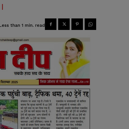
read
Less than 1
min.