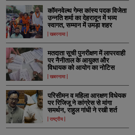
कॉमनवेल्थ गेम्स कांस्य पदक विजेता
उन्नति शर्मा का देहरादून में भव्य
स्वागत, सम्मान में उमड़ा शहर
खबरनामा
N
N
मतदाता सूची पुनरीक्षण में लापरवाही
a
a
m
m
पर नैनीताल के आयुक्त और
e
e
E
E
विधायक को आयोग का नोटिस
*
*
m
m
a
a
खबरनामा
i
i
N
N
l
l
u
u
*
*
m
m
परिसीमन व महिला आरक्षण विधेयक
b
b
पर रिजिजू ने कांग्रेस से मांगा
SUBMIT
SUBMIT
e
e
समर्थन, राहुल गांधी ने रखी शर्त
r
r
s
s
राष्ट्रीय