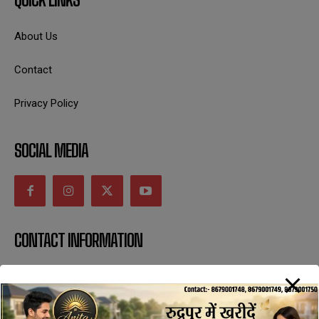
About Us
Contact
Privacy Policy
SOCIAL MEDIA
CONTACT INFORMATION
uttaranchaldeep.news@gmail.com
SUBSCRIBE NOW