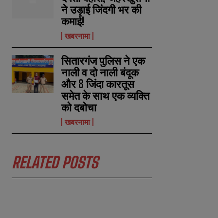
ने उड़ाई जिंदगी भर की
कमाई!
खबरनामा
सितारगंज पुलिस ने एक
नाली व दो नाली बंदूक
और 8 जिंदा कारतूस
समेत के साथ एक व्यक्ति
को दबोचा
N
N
खबरनामा
a
a
m
m
e
e
E
E
*
*
m
m
RELATED POSTS
a
a
i
i
N
N
l
l
u
u
*
*
m
m
b
b
e
e