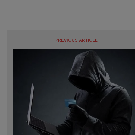
r
r
s
s
PREVIOUS ARTICLE