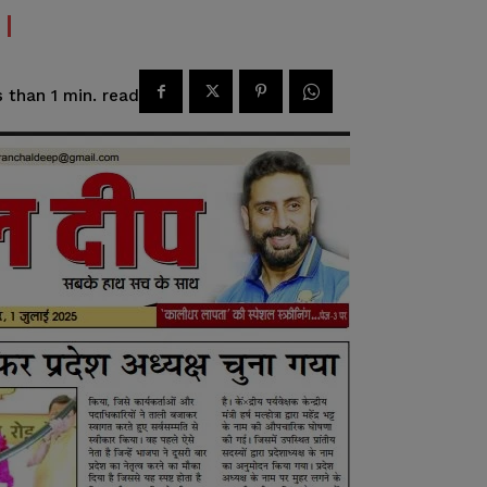
read
 than 1
min.