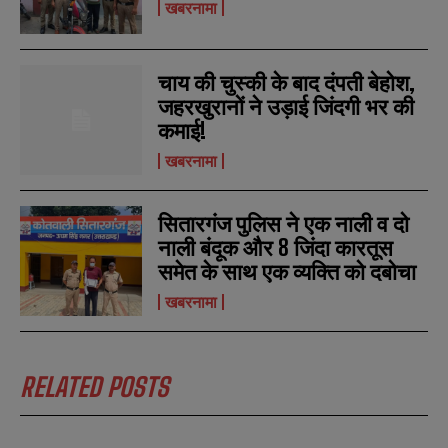
खबरनामा
चाय की चुस्की के बाद दंपती बेहोश,
जहरखुरानों ने उड़ाई जिंदगी भर की
N
N
कमाई!
a
a
m
m
खबरनामा
e
e
E
E
*
*
m
m
a
a
सितारगंज पुलिस ने एक नाली व दो
i
i
N
N
नाली बंदूक और 8 जिंदा कारतूस
l
l
u
u
*
*
समेत के साथ एक व्यक्ति को दबोचा
m
m
b
b
खबरनामा
SUBMIT
SUBMIT
e
e
r
r
s
s
RELATED POSTS