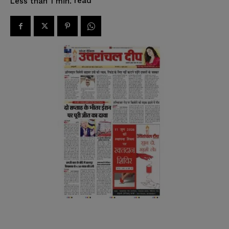
read
Less than 1
min.