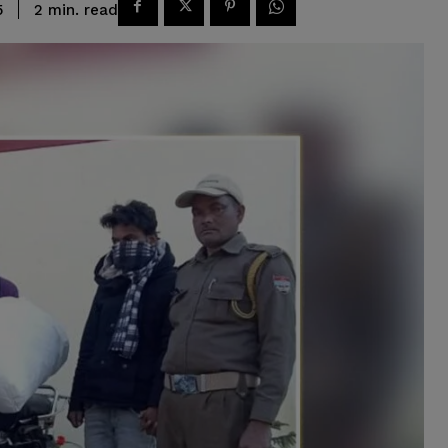
read
2
min.
5