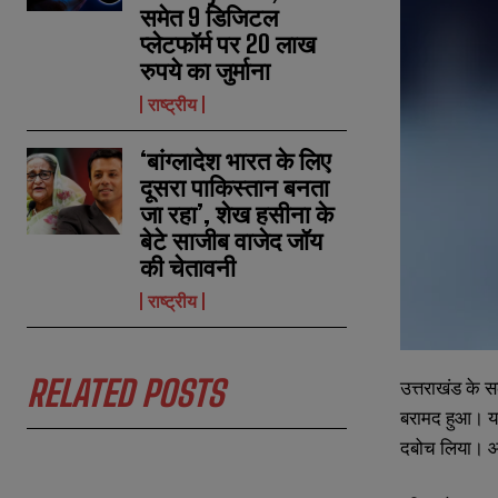
समेत 9 डिजिटल
प्लेटफॉर्म पर 20 लाख
रुपये का जुर्माना
राष्ट्रीय
‘बांग्लादेश भारत के लिए
दूसरा पाकिस्तान बनता
जा रहा’, शेख हसीना के
बेटे साजीब वाजेद जॉय
की चेतावनी
N
N
a
a
राष्ट्रीय
m
m
e
e
E
E
*
*
m
m
a
a
RELATED POSTS
उत्तराखंड के स
i
i
N
N
l
l
बरामद हुआ। यह
u
u
*
*
m
m
दबोच लिया। आरोप
b
b
e
e
r
r