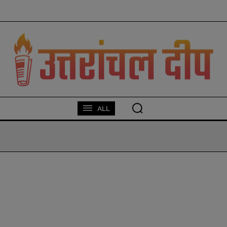
modal-check
ALL