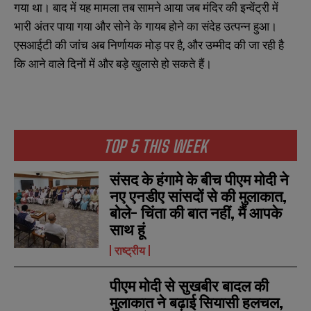
गया था। बाद में यह मामला तब सामने आया जब मंदिर की इन्वेंट्री में
भारी अंतर पाया गया और सोने के गायब होने का संदेह उत्पन्न हुआ।
एसआईटी की जांच अब निर्णायक मोड़ पर है, और उम्मीद की जा रही है
कि आने वाले दिनों में और बड़े खुलासे हो सकते हैं।
TOP 5 THIS WEEK
N
N
a
a
m
m
संसद के हंगामे के बीच पीएम मोदी ने
e
e
E
E
नए एनडीए सांसदों से की मुलाकात,
*
*
m
m
बोले- चिंता की बात नहीं, मैं आपके
a
a
साथ हूं
i
i
N
N
l
l
u
u
राष्ट्रीय
*
*
m
m
b
b
पीएम मोदी से सुखबीर बादल की
SUBMIT
SUBMIT
e
e
r
r
मुलाकात ने बढ़ाई सियासी हलचल,
s
s