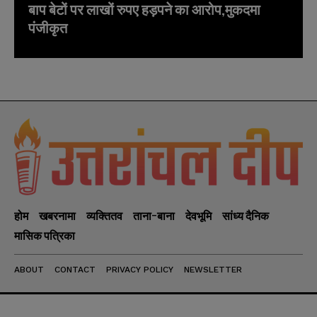
बाप बेटों पर लाखों रुपए हड़पने का आरोप,मुकदमा
पंजीकृत
होम
खबरनामा
व्यक्तितव
ताना-बाना
देवभूमि
सांध्य दैनिक
मासिक पत्रिका
ABOUT
CONTACT
PRIVACY POLICY
NEWSLETTER