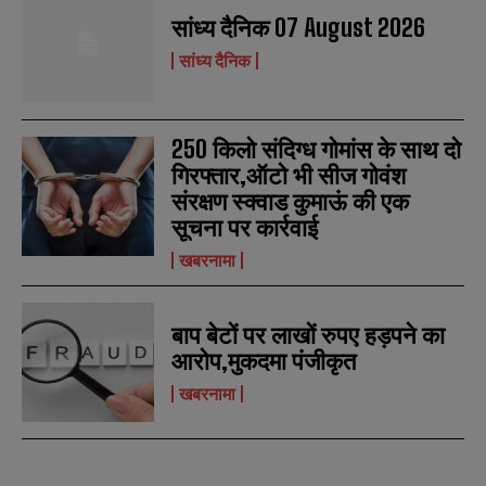
E
E
*
*
m
m
सांध्य दैनिक 07 August 2026
a
a
सांध्य दैनिक
i
i
N
N
l
l
u
u
*
*
m
m
b
b
250 किलो संदिग्ध गोमांस के साथ दो
SUBMIT
SUBMIT
e
e
r
r
गिरफ्तार,ऑटो भी सीज गोवंश
s
s
संरक्षण स्क्वाड कुमाऊं की एक
सूचना पर कार्रवाई
खबरनामा
बाप बेटों पर लाखों रुपए हड़पने का
आरोप,मुकदमा पंजीकृत
खबरनामा