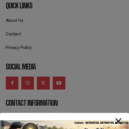
QUICK LINKS
About Us
Contact
Privacy Policy
SOCIAL MEDIA
CONTACT INFORMATION
uttaranchaldeep.news@gmail.com