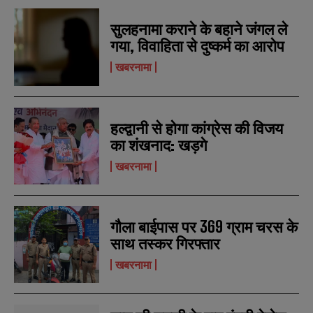
सुलहनामा कराने के बहाने जंगल ले
गया, विवाहिता से दुष्कर्म का आरोप
खबरनामा
हल्द्वानी से होगा कांग्रेस की विजय
का शंखनाद: खड़गे
खबरनामा
N
N
गौला बाईपास पर 369 ग्राम चरस के
a
a
साथ तस्कर गिरफ्तार
m
m
e
e
E
E
खबरनामा
*
*
m
m
a
a
i
i
N
N
l
l