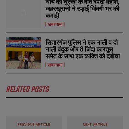
चाय की चुस्की के बाद दंपती बेहोश,
u
u
*
*
m
m
जहरखुरानों ने उड़ाई जिंदगी भर की
b
b
कमाई!
SUBMIT
SUBMIT
e
e
r
r
खबरनामा
s
s
सितारगंज पुलिस ने एक नाली व दो
नाली बंदूक और 8 जिंदा कारतूस
समेत के साथ एक व्यक्ति को दबोचा
खबरनामा
RELATED POSTS
PREVIOUS ARTICLE
NEXT ARTICLE