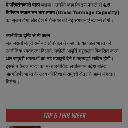
में
परिवर्तनकारी
पहल
बताया। उन्होंने कहा कि इस फैसले से
4.5
मिलियन
सकल
टन
भार
क्षमता (Gross Tonnage Capacity)
का सृजन होगा और देश में रोजगार की नई संभावनाएं उत्पन्न होंगी।
रणनीतिक
दृष्टि
से
भी
अहम
जहाजरानी मंत्री सर्बानंद सोनोवाल ने कहा कि यह पहल भारत को
रणनीतिक स्वतंत्रता दिलाने, लचीली आपूर्ति श्रृंखलाएं विकसित करने
और समुद्री क्षमताओं को नई मजबूती देने में महत्वपूर्ण साबित होगी।
इससे न केवल भारत का भू-राजनीतिक लचीलापन बढ़ेगा बल्कि
N
N
आत्मनिर्भर भारत के लक्ष्य की दिशा में समुद्री क्षेत्र से अहम योगदान
a
a
मिलेगा।
m
m
e
e
E
E
*
*
m
m
a
a
i
i
N
N
l
l
u
u
*
*
TOP 5 THIS WEEK
m
m
b
b
SUBMIT
SUBMIT
e
e