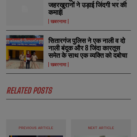
जहरखुरानों ने उड़ाई जिंदगी भर की
N
N
a
a
कमाई!
m
m
खबरनामा
e
e
E
E
*
*
m
m
a
a
सितारगंज पुलिस ने एक नाली व दो
i
i
N
N
l
l
नाली बंदूक और 8 जिंदा कारतूस
u
u
*
*
m
m
समेत के साथ एक व्यक्ति को दबोचा
b
b
SUBMIT
SUBMIT
e
e
खबरनामा
r
r
s
s
RELATED POSTS
PREVIOUS ARTICLE
NEXT ARTICLE