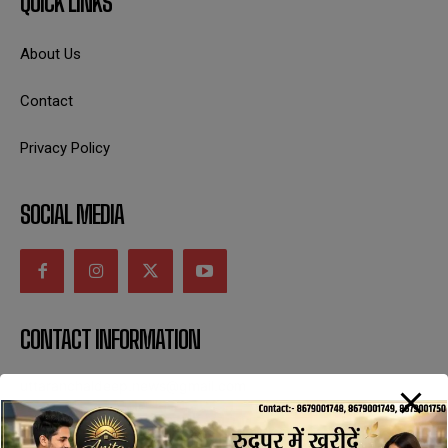
QUICK LINKS
About Us
Contact
Privacy Policy
SOCIAL MEDIA
CONTACT INFORMATION
uttaranchaldeep.news@gmail.com
SUBSCRIBE NOW