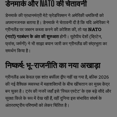
डेनमार्क और NATO की चेतावनी
*
*
m
m
a
a
i
i
N
N
डेनमार्क की प्रधानमंत्री मेटे फ्रेडरिक्सन ने अमेरिकी धमकियों को
l
l
u
u
अपमानजनक बताया है। डेनमार्क ने चेतावनी दी है कि यदि अमेरिका ने
*
*
m
m
b
b
ग्रीनलैंड पर जबरन कब्जा करने की कोशिश की, तो यह
NATO
SUBMIT
SUBMIT
e
e
(नाटो) गठबंधन के अंत की शुरुआत
होगी। यूरोपीय देशों (ब्रिटेन,
r
r
s
s
फ्रांस, जर्मनी) ने भी साझा बयान जारी कर ग्रीनलैंड की संप्रभुता का
समर्थन किया है।
निष्कर्ष: भू-राजनीति का नया अखाड़ा
ग्रीनलैंड अब केवल एक शांत बर्फीला द्वीप नहीं रह गया है, बल्कि 2026
की नई वैश्विक व्यवस्था में महाशक्तियों के बीच खींचतान का मुख्य केंद्र
बन चुका है। ट्रंप की नजरें जहाँ इसे ‘रियल एस्टेट’ के एक बड़े सौदे और
सुरक्षा किले के रूप में देख रही हैं, वहीं दुनिया इस संभावित संघर्ष के
अंतरराष्ट्रीय परिणामों को लेकर चिंतित है।