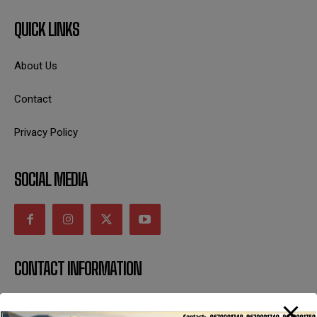
QUICK LINKS
About Us
Contact
Privacy Policy
SOCIAL MEDIA
CONTACT INFORMATION
uttaranchaldeep.news@gmail.com