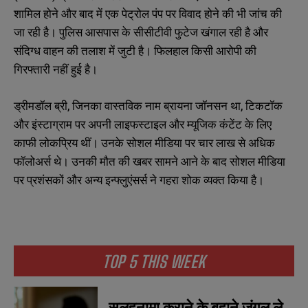
शामिल होने और बाद में एक पेट्रोल पंप पर विवाद होने की भी जांच की
जा रही है। पुलिस आसपास के सीसीटीवी फुटेज खंगाल रही है और
संदिग्ध वाहन की तलाश में जुटी है। फिलहाल किसी आरोपी की
गिरफ्तारी नहीं हुई है।
ड्रीमडॉल ब्री, जिनका वास्तविक नाम ब्रायना जॉनसन था, टिकटॉक
और इंस्टाग्राम पर अपनी लाइफस्टाइल और म्यूजिक कंटेंट के लिए
काफी लोकप्रिय थीं। उनके सोशल मीडिया पर चार लाख से अधिक
फॉलोअर्स थे। उनकी मौत की खबर सामने आने के बाद सोशल मीडिया
N
N
पर प्रशंसकों और अन्य इन्फ्लुएंसर्स ने गहरा शोक व्यक्त किया है।
a
a
m
m
e
e
E
E
*
*
m
m
a
a
i
i
N
N
l
l
TOP 5 THIS WEEK
u
u
*
*
m
m
b
b
SUBMIT
SUBMIT
e
e
सुलहनामा कराने के बहाने जंगल ले