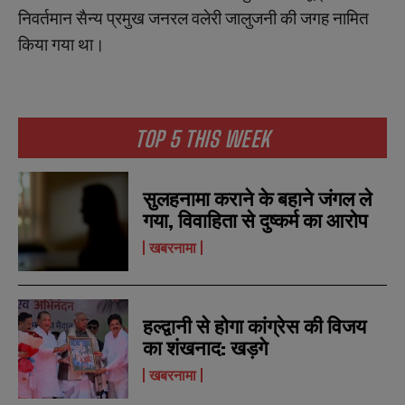
निवर्तमान
सैन्य
प्रमुख
जनरल
वलेरी
जालुजनी
की
जगह
नामित
किया
गया
था।
TOP 5 THIS WEEK
सुलहनामा कराने के बहाने जंगल ले
गया, विवाहिता से दुष्कर्म का आरोप
खबरनामा
N
N
a
a
हल्द्वानी से होगा कांग्रेस की विजय
m
m
का शंखनाद: खड़गे
e
e
E
E
*
*
m
m
खबरनामा
a
a
i
i
N
N