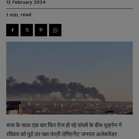
12 February 2024
read
1
min.
रूस
के
साथ
एक
बार
फिर
तेज
हो
रहे
संघर्ष
के
बीच
यूक्रेन
ने
रविवार
को
पूर्व
उप
रक्षा
मंत्री
लेफ्टिनेंट
जनरल
अलेक्जेंडर