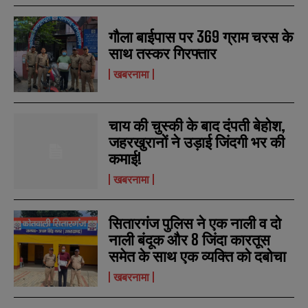
l
l
u
u
*
*
m
m
गौला बाईपास पर 369 ग्राम चरस के
b
b
SUBMIT
SUBMIT
e
e
साथ तस्कर गिरफ्तार
r
r
s
s
खबरनामा
चाय की चुस्की के बाद दंपती बेहोश,
जहरखुरानों ने उड़ाई जिंदगी भर की
कमाई!
खबरनामा
सितारगंज पुलिस ने एक नाली व दो
नाली बंदूक और 8 जिंदा कारतूस
समेत के साथ एक व्यक्ति को दबोचा
खबरनामा