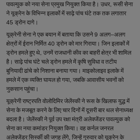
पावल्युक
को
नया
सेना
प्रमुख
नियुक्त
किया
है।
उधर
,
रूसी
सेना
ने
यूक्रेन
के
विभिन्न
इलाकों
में
साढ़े
पांच
घंटे
तक
तक
लगातार
45
ड्रोन
दागे।
यूक्रेनी
सेना
ने
एक
बयान
में
बताया
कि
उसने
9
अलग
–
अलग
क्षेत्रों
में
ईरान
निर्मित
40
ड्रोन
को
मार
गिराया।
जिन
इलाकों
में
ड्रोन
हमले
हुए
थे
,
उनमें
राजधानी
कीव
का
बाहरी
क्षेत्र
भी
शामिल
है।
साढ़े
पांच
घंटे
चले
ड्रोन
हमले
में
कृषि
सुविधा
व
तटीय
बुनियादी
ढांचे
को
निशाना
बनाया
गया।
माइकोलाइव
इलाके
में
हमले
में
एक
व्यक्ति
घायल
हो
गया
,
जबकि
आवासीय
भवनों
को
नुकसान
पहुंचा।
यूक्रेनी
राष्ट्रपति
वोलोदिमिर
जेलेंस्की
ने
रूस
के
खिलाफ
युद्ध
में
सेना
के
मजबूत
करने
के
लिए
चार
दिनों
में
दूसरी
बार
थल
सेनाध्यक्ष
बदला
है।
जेलेंस्की
ने
पूर्व
उप
रक्षा
मंत्री
अलेक्जेंडर
पावल्युक
को
सेना
का
नया
कमांडर
नियुक्त
किया।
वह
कर्नल
जनरल
अलेक्जेंडर
सिर्स्की
की
जगह
लेंगे
,
जिन्हें
गुरुवार
को
यूक्रेन
के