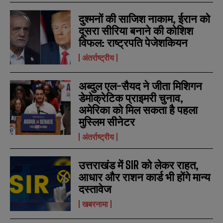
m
m
दुश्मनों की साजिश नाकाम, ईरान को
e
e
E
E
*
*
m
m
दूसरा सीरिया बनाने की कोशिश
a
a
विफल: राष्ट्रपति पेजेशकियन
i
i
N
N
l
l
अंतर्राष्ट्रीय
u
u
*
*
m
m
b
b
अब्दुल एल-सैयद ने जीता मिशिगन
SUBMIT
SUBMIT
e
e
r
r
डेमोक्रेटिक प्राइमरी चुनाव,
s
s
अमेरिका को मिल सकता है पहला
मुस्लिम सीनेटर
अंतर्राष्ट्रीय
उत्तराखंड में SIR को लेकर राहत,
आधार और राशन कार्ड भी होंगे मान्य
दस्तावेज
खबरनामा