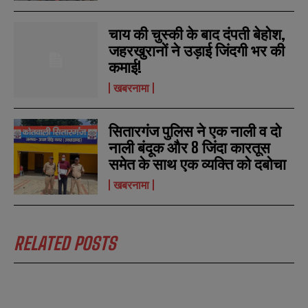
a
a
m
m
चाय की चुस्की के बाद दंपती बेहोश,
e
e
E
E
*
*
जहरखुरानों ने उड़ाई जिंदगी भर की
m
m
a
a
कमाई!
i
i
N
N
l
l
खबरनामा
u
u
*
*
m
m
b
b
SUBMIT
SUBMIT
सितारगंज पुलिस ने एक नाली व दो
e
e
r
r
नाली बंदूक और 8 जिंदा कारतूस
s
s
समेत के साथ एक व्यक्ति को दबोचा
खबरनामा
RELATED POSTS