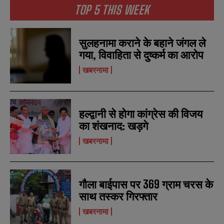
TOP 5 THIS WEEK
सुलहनामा कराने के बहाने जंगल ले
गया, विवाहिता से दुष्कर्म का आरोप
खबरनामा
हल्द्वानी से होगा कांग्रेस की विजय
का शंखनाद: खड़गे
खबरनामा
गौला बाईपास पर 369 ग्राम चरस के
साथ तस्कर गिरफ्तार
खबरनामा
N
N