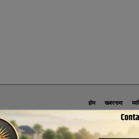
होम
खबरनामा
व्य