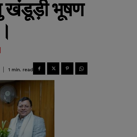
ु खंडूड़ी भूषण
ी।
read
1
min.