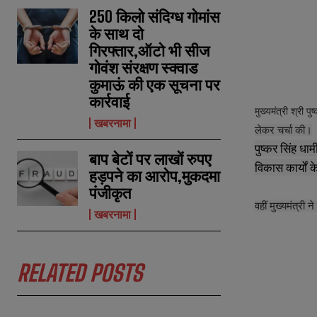
250 किलो संदिग्ध गोमांस
के साथ दो
गिरफ्तार,ऑटो भी सीज
गोवंश संरक्षण स्क्वाड
कुमाऊं की एक सूचना पर
कार्रवाई
मुख्यमंत्री
श्री
पुष
खबरनामा
लेकर चर्चा की।
पुष्कर सिंह ध
बाप बेटों पर लाखों रुपए
विकास कार्यों 
हड़पने का आरोप,मुकदमा
पंजीकृत
N
N
a
a
वहीं मुख्यमंत्र
खबरनामा
m
m
e
e
E
E
*
*
m
m
a
a
RELATED POSTS
i
i
N
N
l
l
u
u
*
*
m
m
b
b