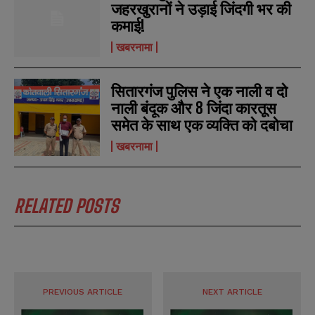
जहरखुरानों ने उड़ाई जिंदगी भर की
कमाई!
N
N
a
a
खबरनामा
m
m
e
e
E
E
*
*
m
m
सितारगंज पुलिस ने एक नाली व दो
a
a
i
i
नाली बंदूक और 8 जिंदा कारतूस
N
N
l
l
u
u
समेत के साथ एक व्यक्ति को दबोचा
*
*
m
m
b
b
खबरनामा
SUBMIT
SUBMIT
e
e
r
r
s
s
RELATED POSTS
PREVIOUS ARTICLE
NEXT ARTICLE