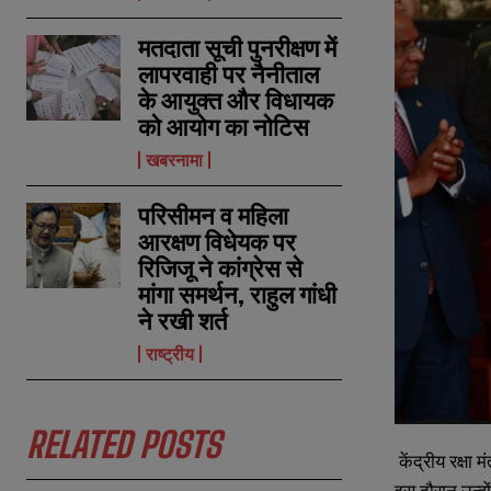
मतदाता सूची पुनरीक्षण में
लापरवाही पर नैनीताल
के आयुक्त और विधायक
को आयोग का नोटिस
खबरनामा
परिसीमन व महिला
आरक्षण विधेयक पर
रिजिजू ने कांग्रेस से
मांगा समर्थन, राहुल गांधी
ने रखी शर्त
राष्ट्रीय
RELATED POSTS
केंद्रीय
रक्षा
मं
इस दौरान उन्होंन