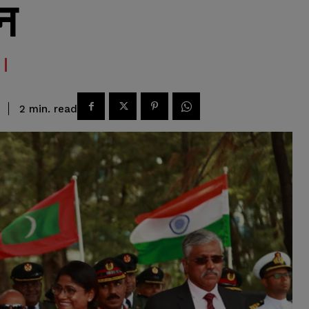
न
read
2
min.