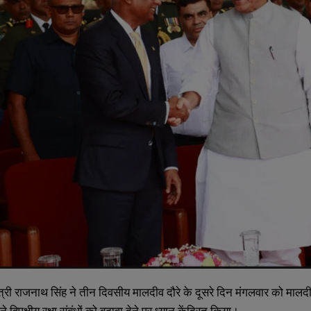
त्री
राजनाथ
सिंह
ने
तीन
दिवसीय
मालदीव
दौरे
के
दूसरे
दिन
मंगलवार
को
मालद
े द्विपक्षीय रक्षा संबंधों को बढ़ावा देने पर ध्यान केंद्रित किया।