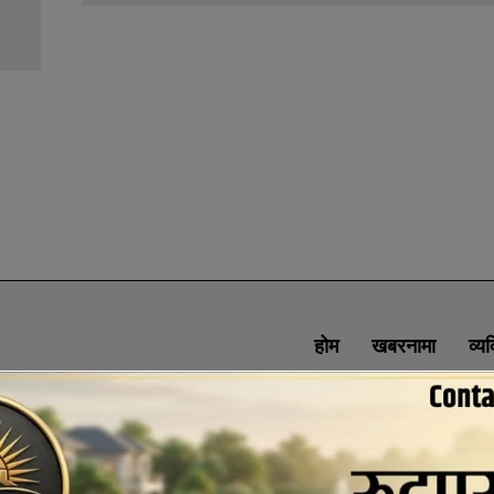
होम
खबरनामा
व्य