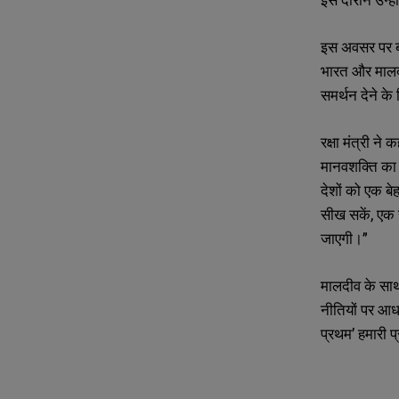
N
N
इस अवसर पर बोल
a
a
m
m
भारत और मालदीव
e
e
E
E
समर्थन देने के 
*
*
m
m
a
a
i
i
रक्षा मंत्री ने क
N
N
l
l
u
u
मानवशक्ति का 
*
*
m
m
देशों को एक बे
b
b
e
e
सीख सकें
,
एक 
r
r
जाएगी।”
s
s
मालदीव के साथ
नीतियों पर आधा
प्रथम’ हमारी प