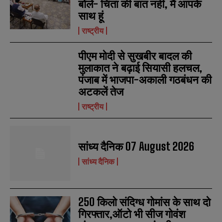
बोले- चिंता की बात नहीं, मैं आपके
साथ हूं
N
N
राष्ट्रीय
a
a
m
m
पीएम मोदी से सुखबीर बादल की
e
e
E
E
*
*
मुलाकात ने बढ़ाई सियासी हलचल,
m
m
a
a
पंजाब में भाजपा-अकाली गठबंधन की
i
i
N
N
अटकलें तेज
l
l
u
u
*
*
m
m
राष्ट्रीय
b
b
SUBMIT
SUBMIT
e
e
r
r
s
s
सांध्य दैनिक 07 August 2026
सांध्य दैनिक
250 किलो संदिग्ध गोमांस के साथ दो
गिरफ्तार,ऑटो भी सीज गोवंश