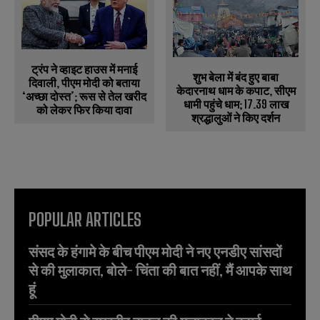
ट्रंप ने व्हाइट हाउस में मनाई
शुभ बेला में बंद हुए बाबा
दिवाली, पीएम मोदी को बताया
केदारनाथ धाम के कपाट, सीएम
‘अच्छा दोस्त’; रूस से तेल खरीद
धामी पहुंचे धाम; 17.39 लाख
को लेकर फिर किया दावा
श्रद्धालुओं ने किए दर्शन
POPULAR ARTICLES
संसद के हंगामे के बीच पीएम मोदी ने नए एनडीए सांसदों
से की मुलाकात, बोले- चिंता की बात नहीं, मैं आपके साथ
हूं