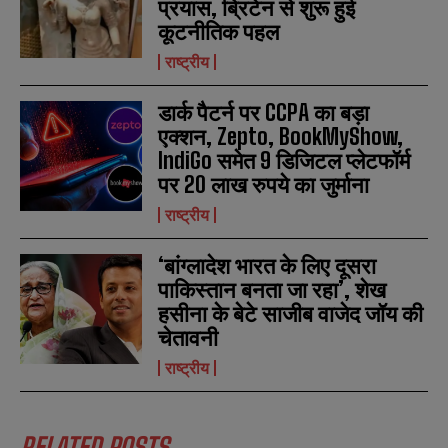
प्रयास, ब्रिटेन से शुरू हुई
a
a
कूटनीतिक पहल
i
i
N
N
l
l
u
u
राष्ट्रीय
*
*
m
m
b
b
डार्क पैटर्न पर CCPA का बड़ा
SUBMIT
SUBMIT
e
e
r
r
एक्शन, Zepto, BookMyShow,
s
s
IndiGo समेत 9 डिजिटल प्लेटफॉर्म
पर 20 लाख रुपये का जुर्माना
राष्ट्रीय
‘बांग्लादेश भारत के लिए दूसरा
पाकिस्तान बनता जा रहा’, शेख
हसीना के बेटे साजीब वाजेद जॉय की
चेतावनी
राष्ट्रीय
RELATED POSTS