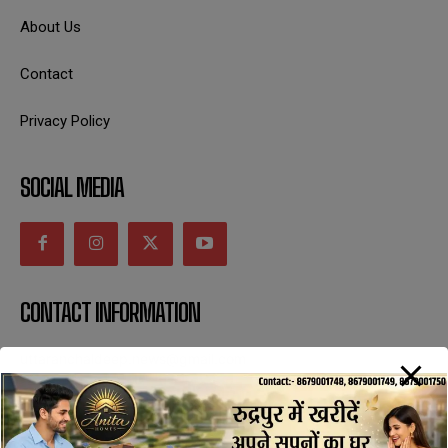
About Us
Contact
Privacy Policy
SOCIAL MEDIA
CONTACT INFORMATION
uttaranchaldeep.news@gmail.com
SUBSCRIBE NOW