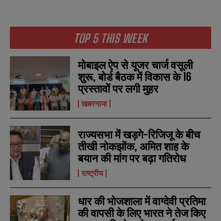
TOP 5 THIS WEEK
मोबाइल ऐप से यूजर चार्ज वसूली
शुरू, बोर्ड बैठक में विकास के 16
प्रस्तावों पर लगी मुहर
खबरनामा
राज्यसभा में खड़गे-रिजिजू के बीच
तीखी नोकझोंक, अमित शाह के
बयान की मांग पर बढ़ा गतिरोध
राष्ट्रीय
N
N
a
a
धार की भोजशाला में वाग्देवी प्रतिमा
m
m
e
e
की वापसी के लिए भारत ने तेज किए
E
E
*
*
m
m