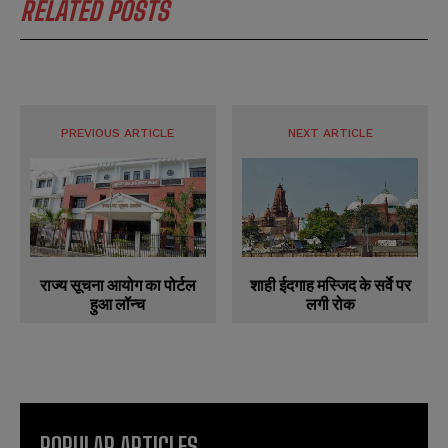
RELATED POSTS
i
i
N
N
l
l
u
u
*
*
m
m
b
b
SUBMIT
SUBMIT
e
e
r
r
s
s
PREVIOUS ARTICLE
NEXT ARTICLE
राज्य सूचना आयोग का पोर्टल
शाही ईदगाह मस्जिद के सर्वे पर
हुआ लॉन्च
लगी रोक
POPULAR ARTICLES