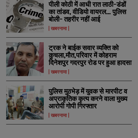
पीली कोठी में आधी रात लाठी-डंडों
का तांडव, वीडियो वायरल… पुलिस
बोली- तहरीर नहीं आई
खबरनामा
ट्रक ने बाईक सवार व्यक्ति को
कुचला,मौत,परिवार में कोहराम
दिनेशपुर गदरपुर रोड पर हुआ हादसा
खबरनामा
पुलिस मुठभेड़ में युवक से मारपीट व
अप्राकृतिक कृत्य करने वाला मुख्य
N
N
आरोपी गोपी गिरफ्तार
a
a
खबरनामा
m
m
e
e
E
E
*
*
m
m
a
a