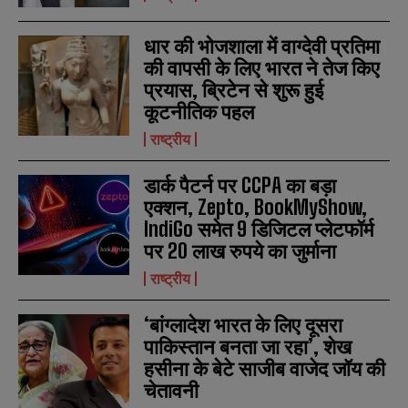
e
e
E
E
*
*
m
m
धार की भोजशाला में वाग्देवी प्रतिमा
a
a
की वापसी के लिए भारत ने तेज किए
i
i
N
N
l
l
प्रयास, ब्रिटेन से शुरू हुई
u
u
*
*
m
m
कूटनीतिक पहल
b
b
SUBMIT
SUBMIT
राष्ट्रीय
e
e
r
r
s
s
डार्क पैटर्न पर CCPA का बड़ा
एक्शन, Zepto, BookMyShow,
IndiGo समेत 9 डिजिटल प्लेटफॉर्म
पर 20 लाख रुपये का जुर्माना
राष्ट्रीय
‘बांग्लादेश भारत के लिए दूसरा
पाकिस्तान बनता जा रहा’, शेख
हसीना के बेटे साजीब वाजेद जॉय की
चेतावनी