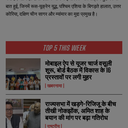
बात हुई, जिनमें रूस-यूक्रेन युद्ध, पश्चिम एशिया के बिगड़ते हालात, उत्तर
कोरिया, दक्षिण चीन सागर और म्यांमार का मुद्दा प्रमुख है।
TOP 5 THIS WEEK
मोबाइल ऐप से यूजर चार्ज वसूली
शुरू, बोर्ड बैठक में विकास के 16
प्रस्तावों पर लगी मुहर
खबरनामा
राज्यसभा में खड़गे-रिजिजू के बीच
तीखी नोकझोंक, अमित शाह के
बयान की मांग पर बढ़ा गतिरोध
N
N
a
a
राष्ट्रीय
m
m