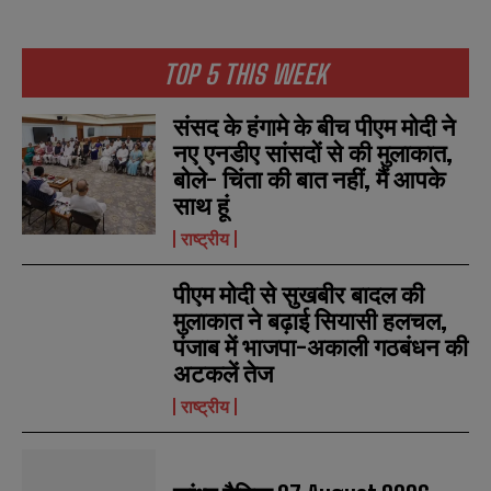
TOP 5 THIS WEEK
N
N
a
a
संसद के हंगामे के बीच पीएम मोदी ने
m
m
नए एनडीए सांसदों से की मुलाकात,
e
e
E
E
*
*
बोले- चिंता की बात नहीं, मैं आपके
m
m
a
a
साथ हूं
i
i
N
N
l
l
राष्ट्रीय
u
u
*
*
m
m
b
b
पीएम मोदी से सुखबीर बादल की
SUBMIT
SUBMIT
e
e
मुलाकात ने बढ़ाई सियासी हलचल,
r
r
पंजाब में भाजपा-अकाली गठबंधन की
s
s
अटकलें तेज
राष्ट्रीय