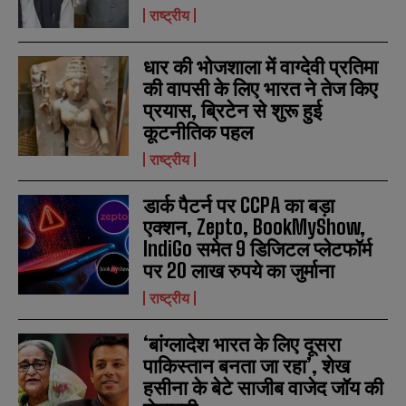
राष्ट्रीय
N
N
a
a
m
m
धार की भोजशाला में वाग्देवी प्रतिमा
e
e
E
E
की वापसी के लिए भारत ने तेज किए
*
*
m
m
प्रयास, ब्रिटेन से शुरू हुई
a
a
कूटनीतिक पहल
i
i
N
N
l
l
u
u
राष्ट्रीय
*
*
m
m
b
b
डार्क पैटर्न पर CCPA का बड़ा
SUBMIT
SUBMIT
e
e
r
r
एक्शन, Zepto, BookMyShow,
s
s
IndiGo समेत 9 डिजिटल प्लेटफॉर्म
पर 20 लाख रुपये का जुर्माना
राष्ट्रीय
‘बांग्लादेश भारत के लिए दूसरा
पाकिस्तान बनता जा रहा’, शेख
हसीना के बेटे साजीब वाजेद जॉय की