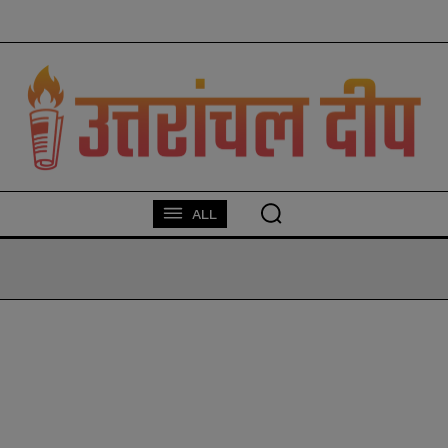
modal-check
ALL