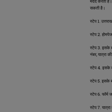
मदद करता है। ब
l
l
u
u
सकती है।
*
*
m
m
b
b
e
e
स्टेप 1. उत्तर
r
r
s
s
स्टेप 2. होमप
स्टेप 3. इसके
नंबर, यात्रा 
स्टेप 4. इसके 
स्टेप 5. इसके
स्टेप 6. फॉर्म
स्टेप 7. यात्र