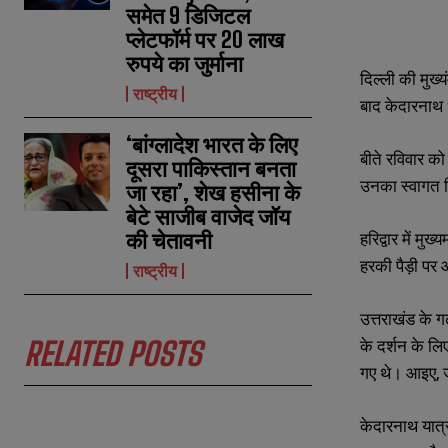
समेत 9 डिजिटल
प्लेटफॉर्म पर 20 लाख
रुपये का जुर्माना
दिल्ली की मुख्
राष्ट्रीय
बाद केदारनाथ ध
‘बांग्लादेश भारत के लिए
बीते रविवार को 
दूसरा पाकिस्तान बनता
उनका स्वागत किय
जा रहा’, शेख हसीना के
बेटे साजीब वाजेद जॉय
की चेतावनी
हरिद्वार में मु
हरकी पैड़ी पर 
राष्ट्रीय
उत्तराखंड के ग
N
N
के दर्शन के लि
RELATED POSTS
a
a
m
m
गए थे। आइए, जा
e
e
E
E
*
*
m
m
केदारनाथ यात्र
a
a
i
i
N
N