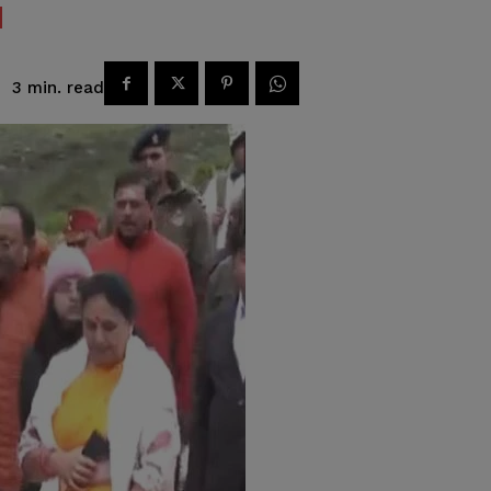
read
3
min.