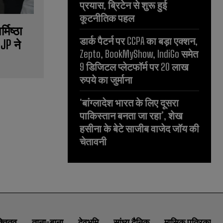
प्रयास, ब्रिटेन से शुरू हुई
कूटनीतिक पहल
मिष्ठा
डार्क पैटर्न पर CCPA का बड़ा एक्शन,
BJP ने
Zepto, BookMyShow, IndiGo समेत
9 डिजिटल प्लेटफॉर्म पर 20 लाख
रुपये का जुर्माना
‘बांग्लादेश भारत के लिए दूसरा
पाकिस्तान बनता जा रहा’, शेख
हसीना के बेटे साजीब वाजेद जॉय की
चेतावनी
क्तितव
ताना-बाना
देवभूमि
सांध्य दैनिक
मासिक पत्रिका