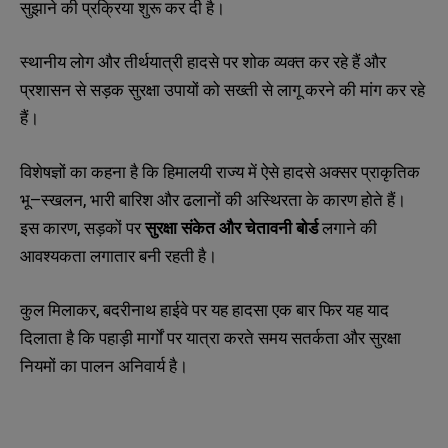
सुझाने
की
प्रक्रिया
शुरू
कर
दी
है।
स्थानीय
लोग
और
तीर्थयात्री
हादसे
पर
शोक
व्यक्त
कर
रहे
हैं
और
प्रशासन
से
सड़क
सुरक्षा
उपायों
को
सख्ती
से
लागू
करने
की
मांग
कर
रहे
हैं।
विशेषज्ञों
का
कहना
है
कि
हिमालयी
राज्य
में
ऐसे
हादसे
अक्सर
प्राकृतिक
–
,
भू
स्खलन
भारी
बारिश
और
ढलानों
की
अस्थिरता
के
कारण
होते
हैं।
,
इस
कारण
सड़कों
पर
सुरक्षा
संकेत
और
चेतावनी
बोर्ड
लगाने
की
आवश्यकता
लगातार
बनी
रहती
है।
,
कुल
मिलाकर
बदरीनाथ
हाईवे
पर
यह
हादसा
एक
बार
फिर
यह
याद
दिलाता
है
कि
पहाड़ी
मार्गों
पर
यात्रा
करते
समय
सतर्कता
और
सुरक्षा
नियमों
का
पालन
अनिवार्य
है।