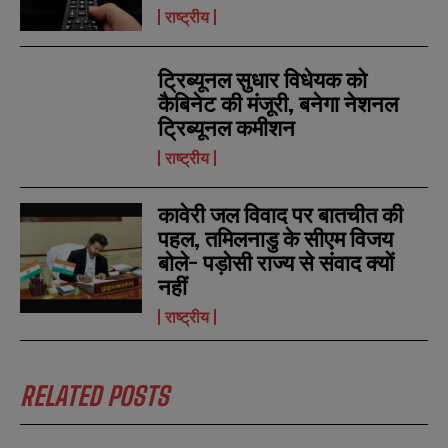
l
l
u
u
राष्ट्रीय
*
*
m
m
b
b
SUBMIT
SUBMIT
e
e
ट्रिब्यूनल सुधार विधेयक को
r
r
s
s
कैबिनेट की मंजूरी, बनेगा नेशनल
ट्रिब्यूनल कमीशन
राष्ट्रीय
कावेरी जल विवाद पर बातचीत की
पहल, तमिलनाडु के सीएम विजय
बोले- पड़ोसी राज्य से संवाद क्यों
नहीं
राष्ट्रीय
RELATED POSTS