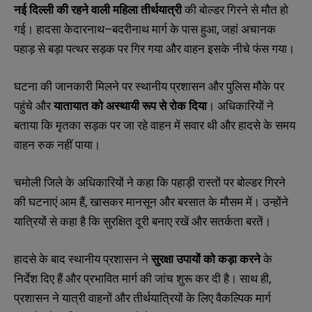
नई
दिल्ली
की
रहने
वाली
महिला
तीर्थयात्री
की
बोल्डर
गिरने
से
मौत
हो
–
,
गई।
हादसा
केदारनाथ
बदरीनाथ
मार्ग
के
पास
हुआ
जहां
अचानक
पहाड़
से
बड़ा
पत्थर
सड़क
पर
गिर
गया
और
वाहन
इसके
नीचे
फंस
गया।
घटना
की
जानकारी
मिलने
पर
स्थानीय
प्रशासन
और
पुलिस
मौके
पर
पहुंचे
और
यातायात
को
अस्थायी
रूप
से
रोक
दिया
।
अधिकारियों
ने
बताया
कि
मृतका
सड़क
पर
जा
रहे
वाहन
में
सवार
थी
और
हादसे
के
समय
वाहन
रुक
नहीं
पाया।
चमोली
जिले
के
अधिकारियों
ने
कहा
कि
पहाड़ी
रास्तों
पर
बोल्डर
गिरने
,
की
घटनाएं
आम
हैं
खासकर
मानसून
और
बरसात
के
मौसम
में।
उन्होंने
यात्रियों
से
कहा
है
कि
सुरक्षित
दूरी
बनाए
रखें
और
सतर्कता
बरतें।
हादसे
के
बाद
स्थानीय
प्रशासन
ने
सुरक्षा
उपायों
को
कड़ा
करने
के
,
निर्देश
दिए
हैं
और
प्रभावित
मार्ग
की
जांच
शुरू
कर
दी
है।
साथ
ही
प्रशासन
ने
यात्री
वाहनों
और
तीर्थयात्रियों
के
लिए
वैकल्पिक
मार्ग