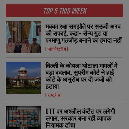
TOP 5 THIS WEEK
मक्का रक्षा समझौते पर सऊदी अरब
की सफाई, कहा- सैन्य गुट या
परमाणु गठजोड़ बनाने का इरादा नहीं
अंतर्राष्ट्रीय
दिल्ली के कोयला घोटाला मामलों में
बड़ा बदलाव, सुप्रीम कोर्ट ने हाई
कोर्ट के अनुरोध पर दो जजों को
हटाया
N
N
राष्ट्रीय
a
a
m
m
e
e
E
E
OTT पर अश्लील कंटेंट पर लगेगी
*
*
m
m
लगाम, सरकार बना रही व्यापक
a
a
नियामक ढांचा
i
i
N
N