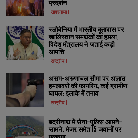
प्रदर्शन
खबरनामा
स्लोवेनिया में भारतीय दूतावास पर
खालिस्तान समर्थकों का हमला,
विदेश मंत्रालय ने जताई कड़ी
N
N
आपत्ति
a
a
m
m
राष्ट्रीय
e
e
E
E
*
*
m
m
a
a
असम-अरुणाचल सीमा पर अज्ञात
i
i
N
N
हमलावरों की फायरिंग, कई ग्रामीण
l
l
u
u
घायल; इलाके में तनाव
*
*
m
m
b
b
राष्ट्रीय
SUBMIT
SUBMIT
e
e
r
r
s
s
बदरीनाथ में सेना-पुलिस आमने-
सामने, मेजर समेत 15 जवानों पर
मुकदमा