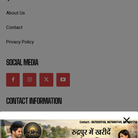
About Us
Contact
Privacy Policy
SOCIAL MEDIA
CONTACT INFORMATION
uttaranchaldeep.news@gmail.com
SUBSCRIBE NOW