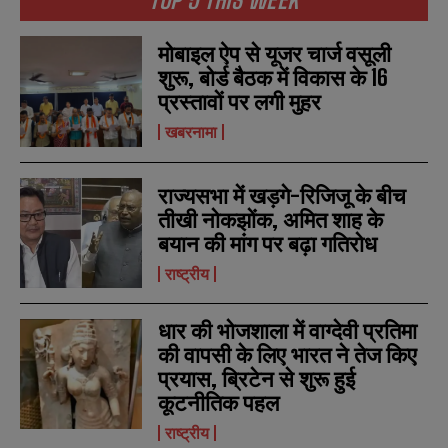
मोबाइल ऐप से यूजर चार्ज वसूली
शुरू, बोर्ड बैठक में विकास के 16
प्रस्तावों पर लगी मुहर
खबरनामा
राज्यसभा में खड़गे-रिजिजू के बीच
तीखी नोकझोंक, अमित शाह के
बयान की मांग पर बढ़ा गतिरोध
राष्ट्रीय
धार की भोजशाला में वाग्देवी प्रतिमा
N
N
की वापसी के लिए भारत ने तेज किए
a
a
m
m
प्रयास, ब्रिटेन से शुरू हुई
e
e
E
E
कूटनीतिक पहल
*
*
m
m
राष्ट्रीय
a
a