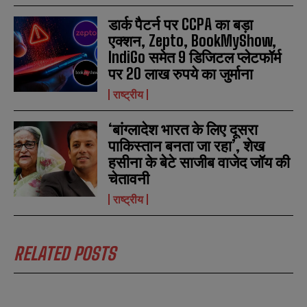
i
i
N
N
l
l
u
u
डार्क पैटर्न पर CCPA का बड़ा
*
*
m
m
एक्शन, Zepto, BookMyShow,
b
b
IndiGo समेत 9 डिजिटल प्लेटफॉर्म
SUBMIT
SUBMIT
e
e
r
r
पर 20 लाख रुपये का जुर्माना
s
s
राष्ट्रीय
‘बांग्लादेश भारत के लिए दूसरा
पाकिस्तान बनता जा रहा’, शेख
हसीना के बेटे साजीब वाजेद जॉय की
चेतावनी
राष्ट्रीय
RELATED POSTS