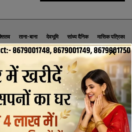
क्तितव
ताना-बाना
देवभूमि
सांध्य दैनिक
मासिक पत्रिका
ABOUT
CONTACT
PRIVACY POLICY
NEWSLETTER
CONTACT INFORMATION
uttaranchaldeep.news@gmail.com
SUBSCRIBE NOW