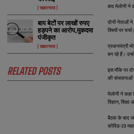
बाद मेलोनी ने 
खबरनामा
दोनों नेताओं न
बाप बेटों पर लाखों रुपए
हड़पने का आरोप,मुकदमा
विषयों पर चर्च
पंजीकृत
प्रधानमंत्री म
खबरनामा
N
N
बन रहे हैं। उन
a
a
m
m
e
e
E
E
RELATED POSTS
इस मौके पर दो
*
*
m
m
की संभावनाओं 
a
a
i
i
N
N
l
l
u
u
मेलोनी ने कहा 
*
*
m
m
विज्ञान, शिक्षा
b
b
e
e
r
r
बैठक के बाद ज
s
s
कोविड-19 महामा