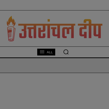
modal-check
ALL