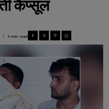
ी कैप्सूल
read
4
min.