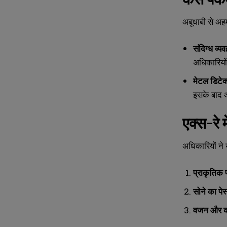
N
N
अबूधाबी से अह
a
a
m
m
e
e
E
E
संदिग्ध व्यव
*
*
m
m
अधिकारियों
a
a
i
i
N
N
मेटल डिटेक
l
l
u
u
*
*
इसके बाद 
m
m
b
b
e
e
एक्स-रे म
r
r
s
s
अधिकारियों ने
प्राकृतिक प
सोने का पेस
वजन और क