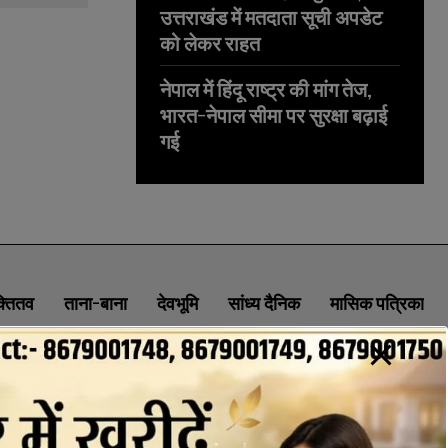
उत्तराखंड में मतदाता सूची अपडेट
को लेकर राहत
नेपाल में हिंदू राष्ट्र की मांग तेज,
भारत-नेपाल सीमा पर सुरक्षा बढ़ाई
गई
क्तितव
ताना-बाना
देवभूमि
सांध्य दैनिक
मासिक पत्रिका
ABOUT
CONTACT
PRIVACY POLICY
NEWSLETTER