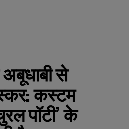
 अबूधाबी से
स्कर: कस्टम
चुरल पॉटी’ के