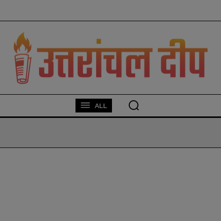
modal-check
ALL