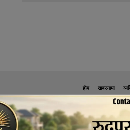
होम
खबरनामा
व्य