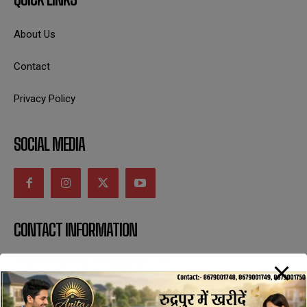
About Us
Contact
Privacy Policy
SOCIAL MEDIA
CONTACT INFORMATION
uttaranchaldeep.news@gmail.com
SUBSCRIBE NOW