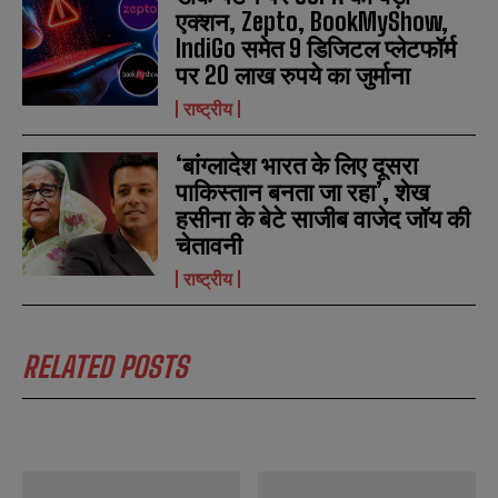
*
*
m
m
एक्शन, Zepto, BookMyShow,
a
a
IndiGo समेत 9 डिजिटल प्लेटफॉर्म
i
i
N
N
l
l
पर 20 लाख रुपये का जुर्माना
u
u
*
*
m
m
राष्ट्रीय
b
b
SUBMIT
SUBMIT
e
e
r
r
‘बांग्लादेश भारत के लिए दूसरा
s
s
पाकिस्तान बनता जा रहा’, शेख
हसीना के बेटे साजीब वाजेद जॉय की
चेतावनी
राष्ट्रीय
RELATED POSTS