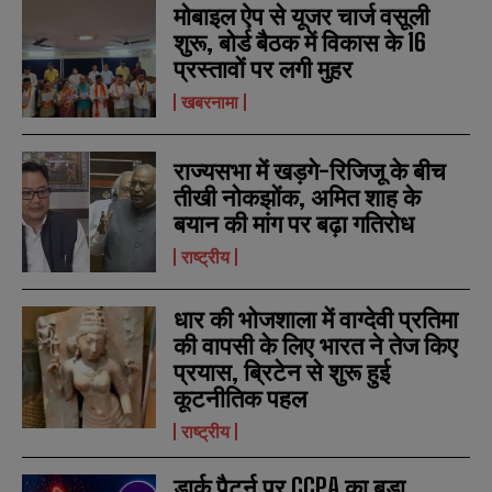
मोबाइल ऐप से यूजर चार्ज वसूली
शुरू, बोर्ड बैठक में विकास के 16
प्रस्तावों पर लगी मुहर
खबरनामा
राज्यसभा में खड़गे-रिजिजू के बीच
तीखी नोकझोंक, अमित शाह के
बयान की मांग पर बढ़ा गतिरोध
राष्ट्रीय
धार की भोजशाला में वाग्देवी प्रतिमा
की वापसी के लिए भारत ने तेज किए
प्रयास, ब्रिटेन से शुरू हुई
कूटनीतिक पहल
N
N
राष्ट्रीय
a
a
m
m
e
e
E
E
डार्क पैटर्न पर CCPA का बड़ा