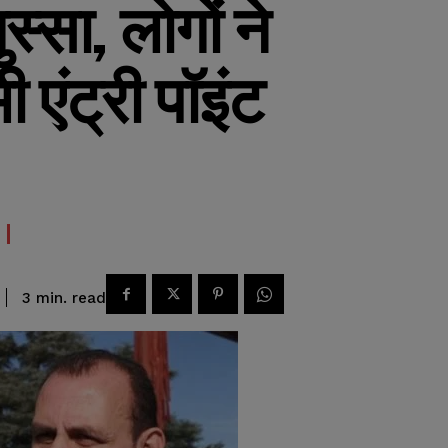
्सा, लोगों ने
 एंट्री पॉइंट
read
3
min.