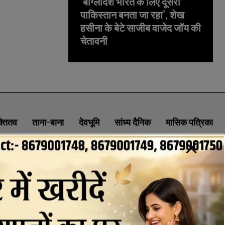
‘बांग्लादेश भारत के लिए दूसरा
पाकिस्तान बनता जा रहा’, शेख
हसीना के बेटे साजीब वाजेद जॉय की
चेतावनी
क्तितव
ताना-बाना
देवभूमि
सांध्य दैनिक
मासिक पत्रिका
ABOUT
CONTACT
PRIVACY POLICY
NEWSLETTER
CONTACT INFORMATION
uttaranchaldeep.news@gmail.com