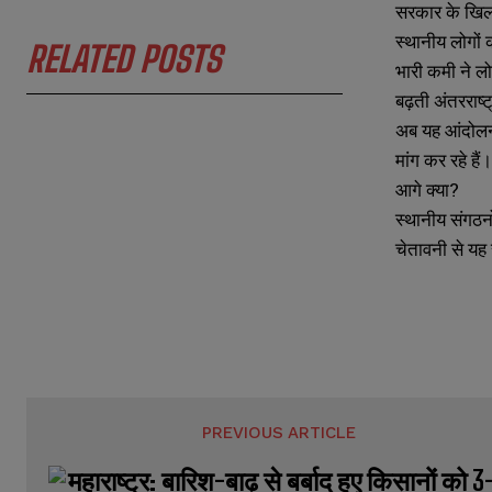
N
N
सरकार के खि
a
a
स्थानीय लोगों
m
m
RELATED POSTS
e
e
भारी कमी ने लो
E
E
*
*
m
m
बढ़ती अंतरराष्ट
a
a
अब यह आंदोलन स
i
i
N
N
l
l
u
u
मांग कर रहे हैं।
*
*
m
m
आगे क्या?
b
b
e
e
स्थानीय संगठन
r
r
चेतावनी से यह 
s
s
PREVIOUS ARTICLE