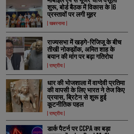
शुरू, बोर्ड बैठक में विकास के 16
प्रस्तावों पर लगी मुहर
खबरनामा
N
N
a
a
राज्यसभा में खड़गे-रिजिजू के बीच
m
m
e
e
तीखी नोकझोंक, अमित शाह के
E
E
*
*
m
m
बयान की मांग पर बढ़ा गतिरोध
a
a
i
i
राष्ट्रीय
N
N
l
l
u
u
*
*
m
m
धार की भोजशाला में वाग्देवी प्रतिमा
b
b
SUBMIT
SUBMIT
e
e
की वापसी के लिए भारत ने तेज किए
r
r
प्रयास, ब्रिटेन से शुरू हुई
s
s
कूटनीतिक पहल
राष्ट्रीय
डार्क पैटर्न पर CCPA का बड़ा