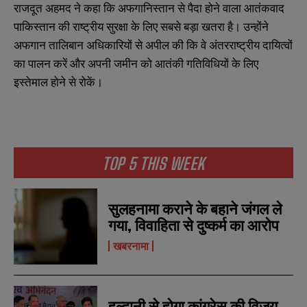
राजदूत अहमद ने कहा कि अफगानिस्तान से पैदा होने वाला आतंकवाद
पाकिस्तान की राष्ट्रीय सुरक्षा के लिए सबसे बड़ा खतरा है। उन्होंने
अफगान तालिबान अधिकारियों से अपील की कि वे अंतरराष्ट्रीय दायित्वों
का पालन करें और अपनी जमीन को आतंकी गतिविधियों के लिए
इस्तेमाल होने से रोकें।
N
N
a
a
m
m
e
e
E
E
TOP 5 THIS WEEK
*
*
m
m
a
a
i
i
N
N
l
l
सुलहनामा कराने के बहाने जंगल ले
u
u
*
*
m
m
गया, विवाहिता से दुष्कर्म का आरोप
b
b
SUBMIT
SUBMIT
e
e
खबरनामा
r
r
s
s
हल्द्वानी से होगा कांग्रेस की विजय