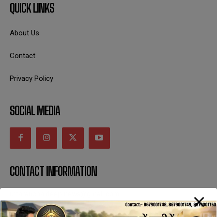
QUICK LINKS
About Us
Contact
Privacy Policy
SOCIAL MEDIA
CONTACT INFORMATION
uttaranchaldeep.news@gmail.com
SUBSCRIBE NOW