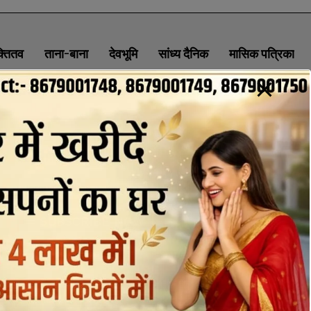
क्तितव
ताना-बाना
देवभूमि
सांध्य दैनिक
मासिक पत्रिका
ABOUT
CONTACT
PRIVACY POLICY
NEWSLETTER
CONTACT INFORMATION
uttaranchaldeep.news@gmail.com
SUBSCRIBE NOW