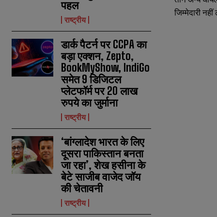
पहल
जिम्मेदारी नही
राष्ट्रीय
डार्क पैटर्न पर CCPA का
बड़ा एक्शन, Zepto,
BookMyShow, IndiGo
समेत 9 डिजिटल
प्लेटफॉर्म पर 20 लाख
रुपये का जुर्माना
राष्ट्रीय
‘बांग्लादेश भारत के लिए
दूसरा पाकिस्तान बनता
जा रहा’, शेख हसीना के
बेटे साजीब वाजेद जॉय
N
N
की चेतावनी
a
a
m
m
राष्ट्रीय
e
e
E
E
*
*
m
m