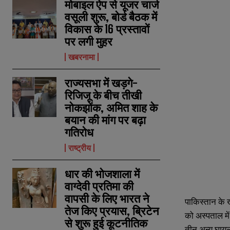
मोबाइल ऐप से यूजर चार्ज
वसूली शुरू, बोर्ड बैठक में
विकास के 16 प्रस्तावों
पर लगी मुहर
खबरनामा
राज्यसभा में खड़गे-
रिजिजू के बीच तीखी
नोकझोंक, अमित शाह के
बयान की मांग पर बढ़ा
गतिरोध
राष्ट्रीय
धार की भोजशाला में
वाग्देवी प्रतिमा की
वापसी के लिए भारत ने
पाकिस्तान के ख
तेज किए प्रयास, ब्रिटेन
को अस्पताल में
से शुरू हुई कूटनीतिक
तीन अन्य घायल