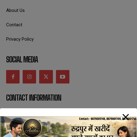
About Us
Contact
Privacy Policy
SOCIAL MEDIA
CONTACT INFORMATION
uttaranchaldeep.news@gmail.com
SUBSCRIBE NOW