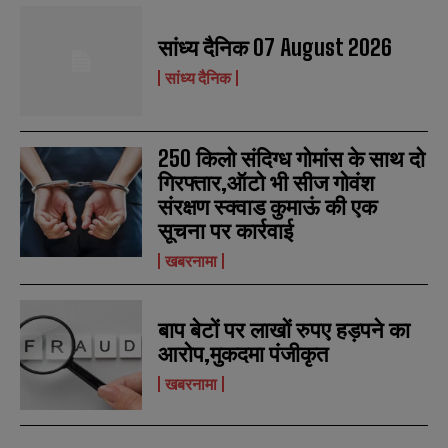
सांध्य दैनिक 07 August 2026
सांध्य दैनिक
N
N
250 किलो संदिग्ध गोमांस के साथ दो
a
a
गिरफ्तार,ऑटो भी सीज गोवंश
m
m
e
e
संरक्षण स्क्वाड कुमाऊं की एक
E
E
*
*
m
m
सूचना पर कार्रवाई
a
a
खबरनामा
i
i
N
N
l
l
u
u
*
*
m
m
b
b
बाप बेटों पर लाखों रुपए हड़पने का
SUBMIT
SUBMIT
e
e
आरोप,मुकदमा पंजीकृत
r
r
s
s
खबरनामा