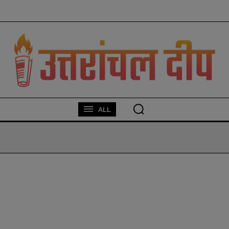
modal-check
ALL