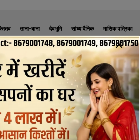
क्तितव
ताना-बाना
देवभूमि
सांध्य दैनिक
मासिक पत्रिका
ABOUT
CONTACT
PRIVACY POLICY
NEWSLETTER
CONTACT INFORMATION
uttaranchaldeep.news@gmail.com
SUBSCRIBE NOW