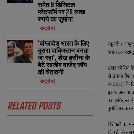
समेत 9 डिजिटल
प्लेटफॉर्म पर 20 लाख
रुपये का जुर्माना
राष्ट्रीय
‘बांग्लादेश भारत के लिए
न्यूयॉर्क। संय
N
N
दूसरा पाकिस्तान बनता
a
a
बयान अंतरराष्
m
m
जा रहा’, शेख हसीना के
e
e
E
E
बेटे साजीब वाजेद जॉय
*
*
उत्तर कोरिया क
m
m
की चेतावनी
a
a
से उनका देश अप
i
i
राष्ट्रीय
N
N
स्वतंत्रता के लि
l
l
u
u
*
*
इसके अलावा उत्
m
m
b
b
पर प्रतिकूल न
e
e
RELATED POSTS
पुनर्विचार कर
r
r
s
s
विशेषज्ञों का 
किए हैं, जिससे