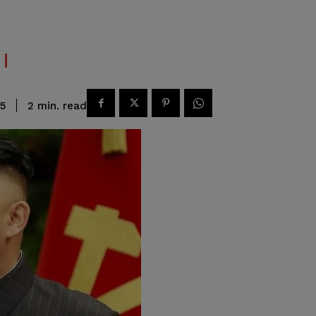
read
2
min.
5