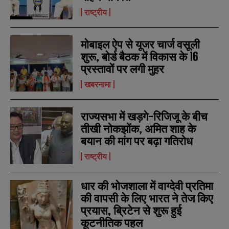
*
*
m
m
राष्ट्रीय
a
a
i
i
N
N
l
l
u
u
मोबाइल ऐप से यूजर चार्ज वसूली
*
*
m
m
शुरू, बोर्ड बैठक में विकास के 16
b
b
प्रस्तावों पर लगी मुहर
SUBMIT
SUBMIT
e
e
r
r
खबरनामा
s
s
राज्यसभा में खड़गे-रिजिजू के बीच
तीखी नोकझोंक, अमित शाह के
बयान की मांग पर बढ़ा गतिरोध
राष्ट्रीय
धार की भोजशाला में वाग्देवी प्रतिमा
की वापसी के लिए भारत ने तेज किए
प्रयास, ब्रिटेन से शुरू हुई
कूटनीतिक पहल