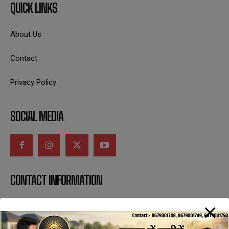
QUICK LINKS
About Us
Contact
Privacy Policy
SOCIAL MEDIA
CONTACT INFORMATION
uttaranchaldeep.news@gmail.com
SUBSCRIBE NOW