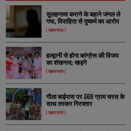
सुलहनामा कराने के बहाने जंगल ले
N
N
a
a
गया, विवाहिता से दुष्कर्म का आरोप
m
m
e
e
खबरनामा
E
E
*
*
m
m
a
a
i
i
N
N
l
l
u
u
हल्द्वानी से होगा कांग्रेस की विजय
*
*
m
m
का शंखनाद: खड़गे
b
b
SUBMIT
SUBMIT
e
e
खबरनामा
r
r
s
s
गौला बाईपास पर 369 ग्राम चरस के
साथ तस्कर गिरफ्तार
खबरनामा