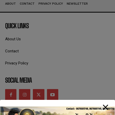
ABOUT
CONTACT
PRIVACY POLICY
NEWSLETTER
QUICK LINKS
About Us
Contact
Privacy Policy
SOCIAL MEDIA
CONTACT INFORMATION