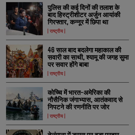
E
E
*
*
m
m
पुलिस की कई दिनों की तलाश के
a
a
बाद हिस्ट्रीशीटर अर्जुन आयांकी
i
i
N
N
गिरफ्तार, कन्नूर में छिपा था
l
l
u
u
*
*
m
m
राष्ट्रीय
b
b
SUBMIT
SUBMIT
e
e
r
r
46 साल बाद बदलेगा महाकाल की
s
s
सवारी का साथी, श्यामू की जगह सुमा
पर सवार होंगे बाबा
राष्ट्रीय
कोच्चि में भारत-अमेरिका की
नौसैनिक जंगाभ्यास, आतंकवाद से
निपटने की रणनीति पर जोर
राष्ट्रीय
तेलंगाना में ड्रग्स पर बड़ा प्रहार,