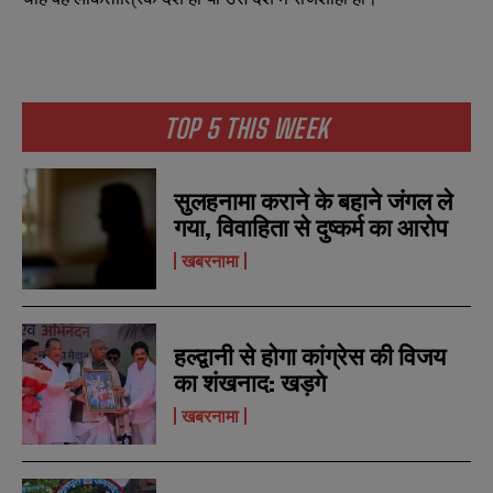
N
N
TOP 5 THIS WEEK
a
a
m
m
e
e
E
E
*
*
m
m
सुलहनामा कराने के बहाने जंगल ले
a
a
गया, विवाहिता से दुष्कर्म का आरोप
i
i
N
N
l
l
u
u
खबरनामा
*
*
m
m
b
b
SUBMIT
SUBMIT
e
e
r
r
हल्द्वानी से होगा कांग्रेस की विजय
s
s
का शंखनाद: खड़गे
खबरनामा