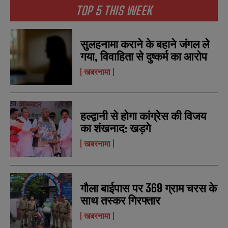
TOP 5 THIS WEEK
N
N
सुलहनामा कराने के बहाने जंगल ले
a
a
m
m
गया, विवाहिता से दुष्कर्म का आरोप
e
e
E
E
*
*
खबरनामा
m
m
a
a
i
i
N
N
l
l
u
u
*
*
हल्द्वानी से होगा कांग्रेस की विजय
m
m
b
b
का शंखनाद: खड़गे
SUBMIT
SUBMIT
e
e
r
r
खबरनामा
s
s
गौला बाईपास पर 369 ग्राम चरस के
साथ तस्कर गिरफ्तार
खबरनामा