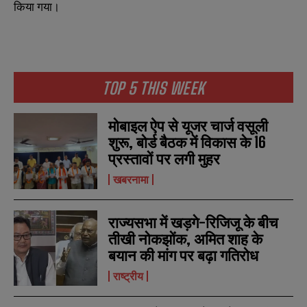
किया गया।
TOP 5 THIS WEEK
मोबाइल ऐप से यूजर चार्ज वसूली
शुरू, बोर्ड बैठक में विकास के 16
प्रस्तावों पर लगी मुहर
खबरनामा
राज्यसभा में खड़गे-रिजिजू के बीच
तीखी नोकझोंक, अमित शाह के
बयान की मांग पर बढ़ा गतिरोध
राष्ट्रीय
N
N
a
a