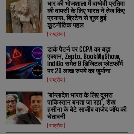
धार की भोजशाला में वाग्देवी प्रतिमा
m
m
e
e
की वापसी के लिए भारत ने तेज किए
E
E
*
*
m
m
प्रयास, ब्रिटेन से शुरू हुई
a
a
कूटनीतिक पहल
i
i
N
N
l
l
u
u
राष्ट्रीय
*
*
m
m
b
b
डार्क पैटर्न पर CCPA का बड़ा
SUBMIT
SUBMIT
e
e
r
r
एक्शन, Zepto, BookMyShow,
s
s
IndiGo समेत 9 डिजिटल प्लेटफॉर्म
पर 20 लाख रुपये का जुर्माना
राष्ट्रीय
‘बांग्लादेश भारत के लिए दूसरा
पाकिस्तान बनता जा रहा’, शेख
हसीना के बेटे साजीब वाजेद जॉय की
चेतावनी
राष्ट्रीय