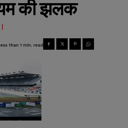
ेडियम की झलक
read
ess than 1
min.