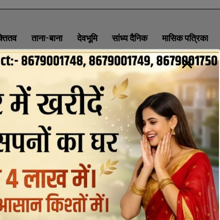
क्तितव
ताना-बाना
देवभूमि
सांध्य दैनिक
मासिक पत्रिका
ABOUT
CONTACT
PRIVACY POLICY
NEWSLETTER
CONTACT INFORMATION
uttaranchaldeep.news@gmail.com
SUBSCRIBE NOW