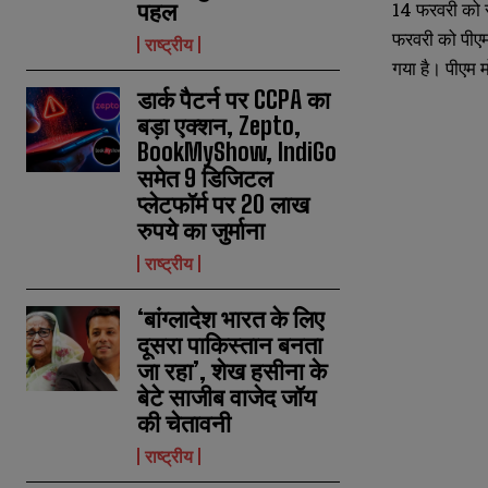
पहल
14 फरवरी को सं
फरवरी को पीएम 
राष्ट्रीय
गया है। पीएम 
डार्क पैटर्न पर CCPA का
बड़ा एक्शन, Zepto,
BookMyShow, IndiGo
समेत 9 डिजिटल
प्लेटफॉर्म पर 20 लाख
रुपये का जुर्माना
राष्ट्रीय
‘बांग्लादेश भारत के लिए
दूसरा पाकिस्तान बनता
जा रहा’, शेख हसीना के
बेटे साजीब वाजेद जॉय
N
N
की चेतावनी
a
a
m
m
राष्ट्रीय
e
e
E
E
*
*
m
m