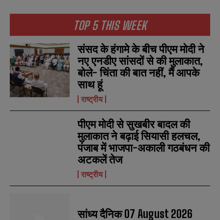
TOP 5 THIS WEEK
संसद के हंगामे के बीच पीएम मोदी ने
नए एनडीए सांसदों से की मुलाकात,
N
N
बोले- चिंता की बात नहीं, मैं आपके
a
a
m
m
साथ हूं
e
e
E
E
*
*
राष्ट्रीय
m
m
a
a
i
i
N
N
पीएम मोदी से सुखबीर बादल की
l
l
u
u
मुलाकात ने बढ़ाई सियासी हलचल,
*
*
m
m
पंजाब में भाजपा-अकाली गठबंधन की
b
b
SUBMIT
SUBMIT
e
e
अटकलें तेज
r
r
राष्ट्रीय
s
s
सांध्य दैनिक 07 August 2026