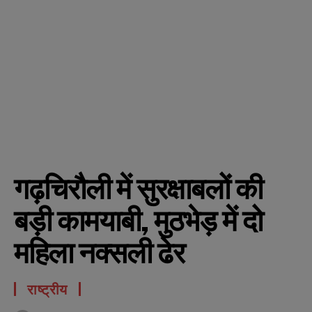
गढ़चिरौली में सुरक्षाबलों की
बड़ी कामयाबी, मुठभेड़ में दो
महिला नक्सली ढेर
राष्ट्रीय