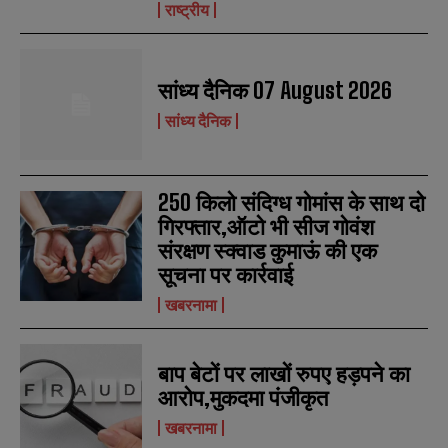
राष्ट्रीय
सांध्य दैनिक 07 August 2026
सांध्य दैनिक
250 किलो संदिग्ध गोमांस के साथ दो
गिरफ्तार,ऑटो भी सीज गोवंश
संरक्षण स्क्वाड कुमाऊं की एक
सूचना पर कार्रवाई
खबरनामा
बाप बेटों पर लाखों रुपए हड़पने का
आरोप,मुकदमा पंजीकृत
N
N
a
a
खबरनामा
m
m