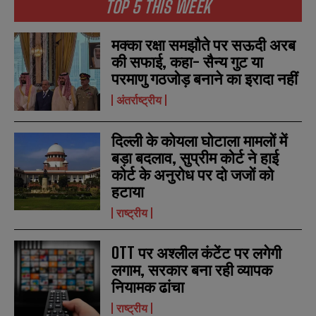
TOP 5 THIS WEEK
N
N
मक्का रक्षा समझौते पर सऊदी अरब
a
a
की सफाई, कहा- सैन्य गुट या
m
m
e
e
परमाणु गठजोड़ बनाने का इरादा नहीं
E
E
*
*
m
m
अंतर्राष्ट्रीय
a
a
i
i
N
N
l
l
u
u
दिल्ली के कोयला घोटाला मामलों में
*
*
m
m
बड़ा बदलाव, सुप्रीम कोर्ट ने हाई
b
b
SUBMIT
SUBMIT
कोर्ट के अनुरोध पर दो जजों को
e
e
r
r
हटाया
s
s
राष्ट्रीय
OTT पर अश्लील कंटेंट पर लगेगी
लगाम, सरकार बना रही व्यापक
नियामक ढांचा
राष्ट्रीय